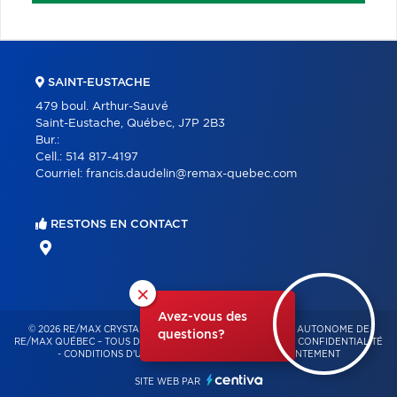
SAINT-EUSTACHE
479 boul. Arthur-Sauvé
Saint-Eustache, Québec, J7P 2B3
Bur.:
Cell.:
514 817-4197
Courriel:
francis.daudelin@remax-quebec.com
RESTONS EN CONTACT
×
Avez-vous des
© 2026 RE/MAX CRYSTAL – FRANCHISÉ INDÉPENDANT ET AUTONOME DE
questions?
RE/MAX QUÉBEC – TOUS DROITS RÉSERVÉS -
POLITIQUE DE CONFIDENTIALITÉ
-
CONDITIONS D'UTILISATION
-
GESTION DU CONSENTEMENT
SITE WEB PAR