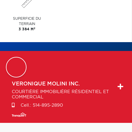
SUPERFICIE DU
TERRAIN
2
3 384 M
VERONIQUE
MOLINI INC.
COURTIÈRE IMMOBILIÈRE RÉSIDENTIEL ET
COMMERCIAL
Cell.:
514-895-2890