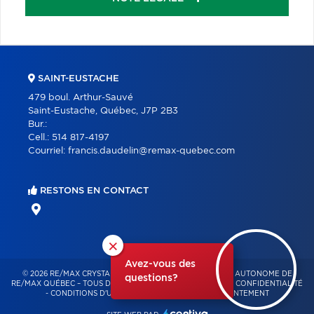
SAINT-EUSTACHE
479 boul. Arthur-Sauvé
Saint-Eustache, Québec, J7P 2B3
Bur.:
Cell.:
514 817-4197
Courriel:
francis.daudelin@remax-quebec.com
RESTONS EN CONTACT
×
Avez-vous des
© 2026 RE/MAX CRYSTAL – FRANCHISÉ INDÉPENDANT ET AUTONOME DE
questions?
RE/MAX QUÉBEC – TOUS DROITS RÉSERVÉS -
POLITIQUE DE CONFIDENTIALITÉ
-
CONDITIONS D'UTILISATION
-
GESTION DU CONSENTEMENT