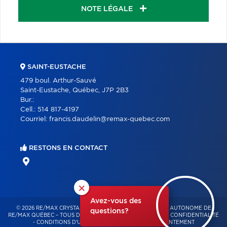
NOTE LÉGALE
SAINT-EUSTACHE
479 boul. Arthur-Sauvé
Saint-Eustache, Québec, J7P 2B3
Bur.:
Cell.:
514 817-4197
Courriel:
francis.daudelin@remax-quebec.com
RESTONS EN CONTACT
×
Avez-vous des
© 2026 RE/MAX CRYSTAL – FRANCHISÉ INDÉPENDANT ET AUTONOME DE
questions?
RE/MAX QUÉBEC – TOUS DROITS RÉSERVÉS -
POLITIQUE DE CONFIDENTIALITÉ
-
CONDITIONS D'UTILISATION
-
GESTION DU CONSENTEMENT